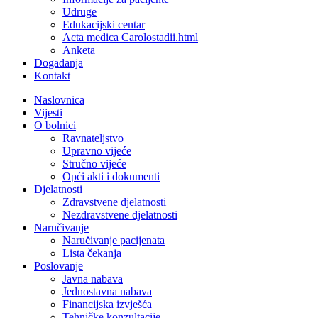
Udruge
Edukacijski centar
Acta medica Carolostadii.html
Anketa
Događanja
Kontakt
Naslovnica
Vijesti
O bolnici
Ravnateljstvo
Upravno vijeće
Stručno vijeće
Opći akti i dokumenti
Djelatnosti
Zdravstvene djelatnosti
Nezdravstvene djelatnosti
Naručivanje
Naručivanje pacijenata
Lista čekanja
Poslovanje
Javna nabava
Jednostavna nabava
Financijska izvješća
Tehničke konzultacije