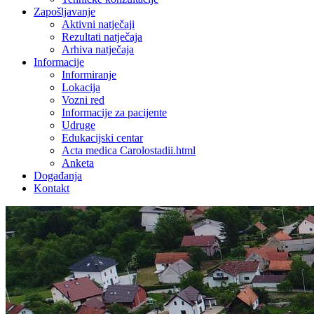
Zapošljavanje
Aktivni natječaji
Rezultati natječaja
Arhiva natječaja
Informacije
Informiranje
Lokacija
Vozni red
Informacije za pacijente
Udruge
Edukacijski centar
Acta medica Carolostadii.html
Anketa
Događanja
Kontakt