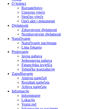
O bolnici
Ravnateljstvo
Upravno vijeće
Stručno vijeće
Opći akti i dokumenti
Djelatnosti
Zdravstvene djelatnosti
Nezdravstvene djelatnosti
Naručivanje
Naručivanje pacijenata
Lista čekanja
Poslovanje
Javna nabava
Jednostavna nabava
Financijska izvješća
Tehničke konzultacije
Zapošljavanje
Aktivni natječaji
Rezultati natječaja
Arhiva natječaja
Informacije
Informiranje
Lokacija
Vozni red
Informacije za pacijente