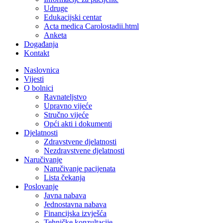
Udruge
Edukacijski centar
Acta medica Carolostadii.html
Anketa
Događanja
Kontakt
Naslovnica
Vijesti
O bolnici
Ravnateljstvo
Upravno vijeće
Stručno vijeće
Opći akti i dokumenti
Djelatnosti
Zdravstvene djelatnosti
Nezdravstvene djelatnosti
Naručivanje
Naručivanje pacijenata
Lista čekanja
Poslovanje
Javna nabava
Jednostavna nabava
Financijska izvješća
Tehničke konzultacije