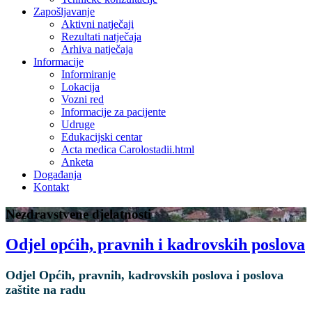
Zapošljavanje
Aktivni natječaji
Rezultati natječaja
Arhiva natječaja
Informacije
Informiranje
Lokacija
Vozni red
Informacije za pacijente
Udruge
Edukacijski centar
Acta medica Carolostadii.html
Anketa
Događanja
Kontakt
Nezdravstvene djelatnosti
Odjel općih, pravnih i kadrovskih poslova
Odjel Općih, pravnih, kadrovskih poslova i poslova
zaštite na radu