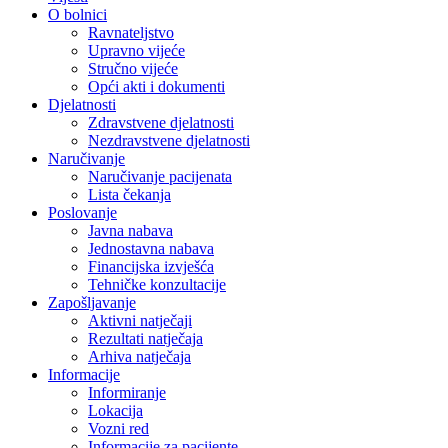
O bolnici
Ravnateljstvo
Upravno vijeće
Stručno vijeće
Opći akti i dokumenti
Djelatnosti
Zdravstvene djelatnosti
Nezdravstvene djelatnosti
Naručivanje
Naručivanje pacijenata
Lista čekanja
Poslovanje
Javna nabava
Jednostavna nabava
Financijska izvješća
Tehničke konzultacije
Zapošljavanje
Aktivni natječaji
Rezultati natječaja
Arhiva natječaja
Informacije
Informiranje
Lokacija
Vozni red
Informacije za pacijente