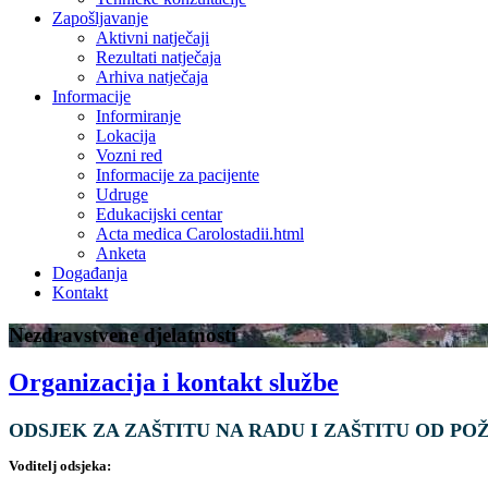
Zapošljavanje
Aktivni natječaji
Rezultati natječaja
Arhiva natječaja
Informacije
Informiranje
Lokacija
Vozni red
Informacije za pacijente
Udruge
Edukacijski centar
Acta medica Carolostadii.html
Anketa
Događanja
Kontakt
Nezdravstvene djelatnosti
Organizacija i kontakt službe
ODSJEK ZA ZAŠTITU NA RADU I ZAŠTITU OD PO
Voditelj odsjeka: