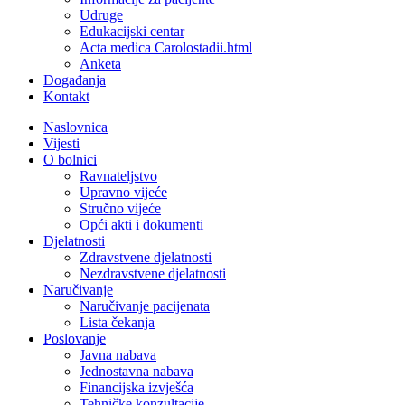
Udruge
Edukacijski centar
Acta medica Carolostadii.html
Anketa
Događanja
Kontakt
Naslovnica
Vijesti
O bolnici
Ravnateljstvo
Upravno vijeće
Stručno vijeće
Opći akti i dokumenti
Djelatnosti
Zdravstvene djelatnosti
Nezdravstvene djelatnosti
Naručivanje
Naručivanje pacijenata
Lista čekanja
Poslovanje
Javna nabava
Jednostavna nabava
Financijska izvješća
Tehničke konzultacije