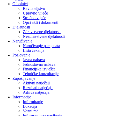
O bolnici
Ravnateljstvo
Upravno vijeće
Stručno vijeće
Opći akti i dokumenti
Djelatnosti
Zdravstvene djelatnosti
Nezdravstvene djelatnosti
Naručivanje
Naručivanje pacijenata
Lista čekanja
Poslovanje
Javna nabava
Jednostavna nabava
Financijska izvješća
Tehničke konzultacije
Zapošljavanje
Aktivni natječaji
Rezultati natječaja
Arhiva natječaja
Informacije
Informiranje
Lokacija
Vozni red
Informacije za pacijente