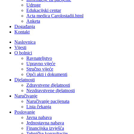
Udruge
Edukacijski centar
Acta medica Carolostadii.html
Anketa
Događanja
Kontakt
Naslovnica
Vijesti
O bolnici
Ravnateljstvo
Upravno vijeće
Stručno vijeće
Opći akti i dokumenti
Djelatnosti
Zdravstvene djelatnosti
Nezdravstvene djelatnosti
Naručivanje
Naručivanje pacijenata
Lista čekanja
Poslovanje
Javna nabava
Jednostavna nabava
Financijska izvješća
Tehničke konzultacije