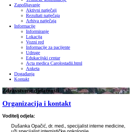
Zapošljavanje
Aktivni natječaji
Rezultati natječaja
Arhiva natječaja
Informacije
Informiranje
Lokacija
Vozni red
Informacije za pacijente
Udruge
Edukacijski centar
Acta medica Carolostadii.html
Anketa
Događanja
Kontakt
Zdravstvene djelatnosti
Organizacija i kontakt
Voditelj odjela:
Dušanka Opačić, dr. med., specijalist interne medicine,
uži specijalist internističke onkologije