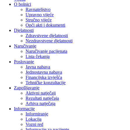
O bolnici
Ravnateljstvo
Upravno vijeće
Stručno vijeće
Opći akti i dokumenti
Djelatnosti
Zdravstvene djelatnosti
Nezdravstvene djelatnosti
Naručivanje
Naručivanje pacijenata
Lista čekanja
Poslovanje
Javna nabava
Jednostavna nabava
Financijska izvješća
Tehničke konzultacije
Zapošljavanje
Aktivni natječaji
Rezultati natječaja
Arhiva natječaja
Informacije
Informiranje
Lokacija
Vozni red
Informacije za pacijente