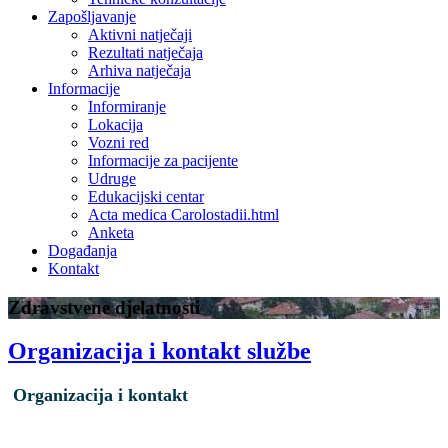
Zapošljavanje
Aktivni natječaji
Rezultati natječaja
Arhiva natječaja
Informacije
Informiranje
Lokacija
Vozni red
Informacije za pacijente
Udruge
Edukacijski centar
Acta medica Carolostadii.html
Anketa
Događanja
Kontakt
Zdravstvene djelatnosti
Organizacija i kontakt službe
Organizacija i kontakt