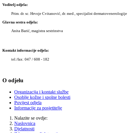
Voditelj odjela:
Prim. dr. sc. Hrvoje Cvitanović, dr. med., specijalist dermatovenerologije
Glavna sestra odjela:
Anita Barić, magistra sestrinstva
Kontakt informacije odjela:
tel./fax: 047 / 608 - 182
O odjelu
Organizacija i kontakt službe
Osoblje kožne i spolne bolesti
Povijest odjela
Informacije za posjetitelje
Nalazite se ovdje:
Naslovnica
Djelatnosti