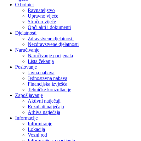
O bolnici
Ravnateljstvo
Upravno vijeće
Stručno vijeće
Opći akti i dokumenti
Djelatnosti
Zdravstvene djelatnosti
Nezdravstvene djelatnosti
Naručivanje
Naručivanje pacijenata
Lista čekanja
Poslovanje
Javna nabava
Jednostavna nabava
Financijska izvješća
Tehničke konzultacije
Zapošljavanje
Aktivni natječaji
Rezultati natječaja
Arhiva natječaja
Informacije
Informiranje
Lokacija
Vozni red
Informacije za pacijente