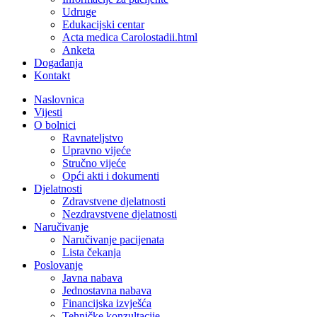
Udruge
Edukacijski centar
Acta medica Carolostadii.html
Anketa
Događanja
Kontakt
Naslovnica
Vijesti
O bolnici
Ravnateljstvo
Upravno vijeće
Stručno vijeće
Opći akti i dokumenti
Djelatnosti
Zdravstvene djelatnosti
Nezdravstvene djelatnosti
Naručivanje
Naručivanje pacijenata
Lista čekanja
Poslovanje
Javna nabava
Jednostavna nabava
Financijska izvješća
Tehničke konzultacije