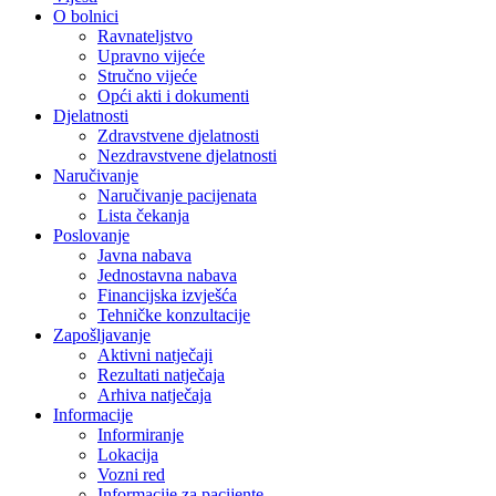
O bolnici
Ravnateljstvo
Upravno vijeće
Stručno vijeće
Opći akti i dokumenti
Djelatnosti
Zdravstvene djelatnosti
Nezdravstvene djelatnosti
Naručivanje
Naručivanje pacijenata
Lista čekanja
Poslovanje
Javna nabava
Jednostavna nabava
Financijska izvješća
Tehničke konzultacije
Zapošljavanje
Aktivni natječaji
Rezultati natječaja
Arhiva natječaja
Informacije
Informiranje
Lokacija
Vozni red
Informacije za pacijente