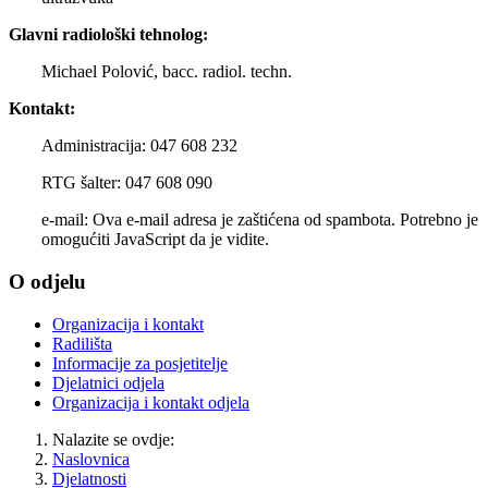
Glavni radiološki tehnolog:
Michael Polović, bacc. radiol. techn.
Kontakt:
Administracija: 047 608 232
RTG šalter: 047 608 090
e-mail:
Ova e-mail adresa je zaštićena od spambota. Potrebno je
omogućiti JavaScript da je vidite.
O odjelu
Organizacija i kontakt
Radilišta
Informacije za posjetitelje
Djelatnici odjela
Organizacija i kontakt odjela
Nalazite se ovdje:
Naslovnica
Djelatnosti