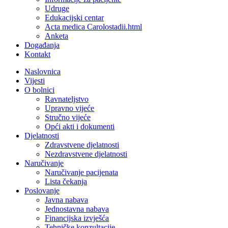
Udruge
Edukacijski centar
Acta medica Carolostadii.html
Anketa
Događanja
Kontakt
Naslovnica
Vijesti
O bolnici
Ravnateljstvo
Upravno vijeće
Stručno vijeće
Opći akti i dokumenti
Djelatnosti
Zdravstvene djelatnosti
Nezdravstvene djelatnosti
Naručivanje
Naručivanje pacijenata
Lista čekanja
Poslovanje
Javna nabava
Jednostavna nabava
Financijska izvješća
Tehničke konzultacije