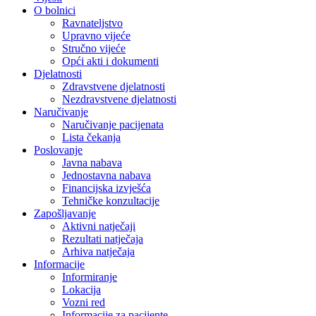
O bolnici
Ravnateljstvo
Upravno vijeće
Stručno vijeće
Opći akti i dokumenti
Djelatnosti
Zdravstvene djelatnosti
Nezdravstvene djelatnosti
Naručivanje
Naručivanje pacijenata
Lista čekanja
Poslovanje
Javna nabava
Jednostavna nabava
Financijska izvješća
Tehničke konzultacije
Zapošljavanje
Aktivni natječaji
Rezultati natječaja
Arhiva natječaja
Informacije
Informiranje
Lokacija
Vozni red
Informacije za pacijente