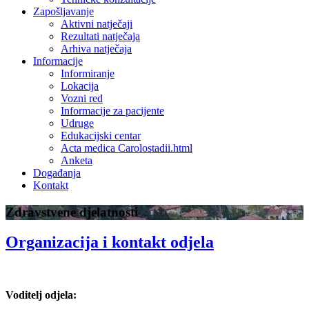
Zapošljavanje
Aktivni natječaji
Rezultati natječaja
Arhiva natječaja
Informacije
Informiranje
Lokacija
Vozni red
Informacije za pacijente
Udruge
Edukacijski centar
Acta medica Carolostadii.html
Anketa
Događanja
Kontakt
Zdravstvene djelatnosti
Organizacija i kontakt odjela
Voditelj odjela: