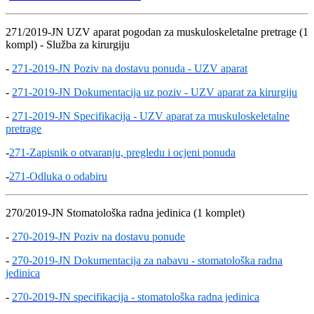
271/2019-JN UZV aparat pogodan za muskuloskeletalne pretrage (1
kompl) - Služba za kirurgiju
-
271-2019-JN Poziv na dostavu ponuda - UZV aparat
-
271-2019-JN Dokumentacija uz poziv - UZV aparat za kirurgiju
-
271-2019-JN Specifikacija - UZV aparat za muskuloskeletalne
pretrage
-
271-Zapisnik o otvaranju, pregledu i ocjeni ponuda
-
271-Odluka o odabiru
270/2019-JN Stomatološka radna jedinica (1 komplet)
-
270-2019-JN Poziv na dostavu ponude
-
270-2019-JN Dokumentacija za nabavu - stomatološka radna
jedinica
-
270-2019-JN specifikacija - stomatološka radna jedinica