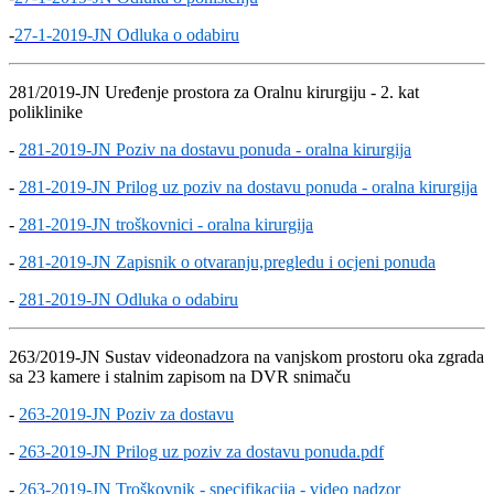
-
27-1-2019-JN Odluka o odabiru
281/2019-JN Uređenje prostora za Oralnu kirurgiju - 2. kat
poliklinike
-
281-2019-JN Poziv na dostavu ponuda - oralna kirurgija
-
281-2019-JN Prilog uz poziv na dostavu ponuda - oralna kirurgija
-
281-2019-JN troškovnici - oralna kirurgija
-
281-2019-JN Zapisnik o otvaranju,pregledu i ocjeni ponuda
-
281-2019-JN Odluka o odabiru
263/2019-JN Sustav videonadzora na vanjskom prostoru oka zgrada
sa 23 kamere i stalnim zapisom na DVR snimaču
-
263-2019-JN Poziv za dostavu
-
263-2019-JN Prilog uz poziv za dostavu ponuda.pdf
-
263-2019-JN Troškovnik - specifikacija - video nadzor