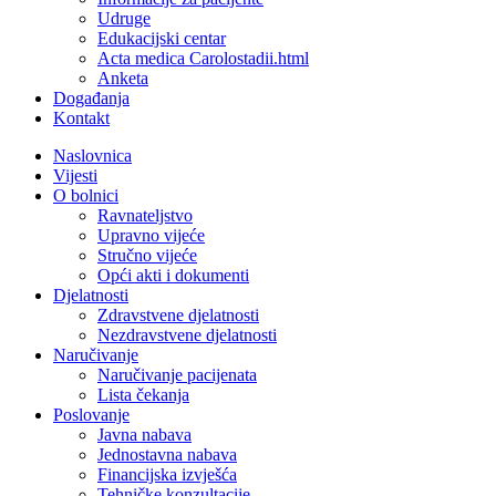
Udruge
Edukacijski centar
Acta medica Carolostadii.html
Anketa
Događanja
Kontakt
Naslovnica
Vijesti
O bolnici
Ravnateljstvo
Upravno vijeće
Stručno vijeće
Opći akti i dokumenti
Djelatnosti
Zdravstvene djelatnosti
Nezdravstvene djelatnosti
Naručivanje
Naručivanje pacijenata
Lista čekanja
Poslovanje
Javna nabava
Jednostavna nabava
Financijska izvješća
Tehničke konzultacije