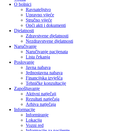
O bolnici
Ravnateljstvo
Upravno vijeće
Stručno vijeće
Opći akti i dokumenti
Djelatnosti
Zdravstvene djelatnosti
Nezdravstvene djelatnosti
Naručivanje
Naručivanje pacijenata
Lista čekanja
Poslovanje
Javna nabava
Jednostavna nabava
Financijska izvješća
Tehničke konzultacije
Zapošljavanje
Aktivni natječaji
Rezultati natječaja
Arhiva natječaja
Informacije
Informiranje
Lokacija
Vozni red
Informacije za pacijente