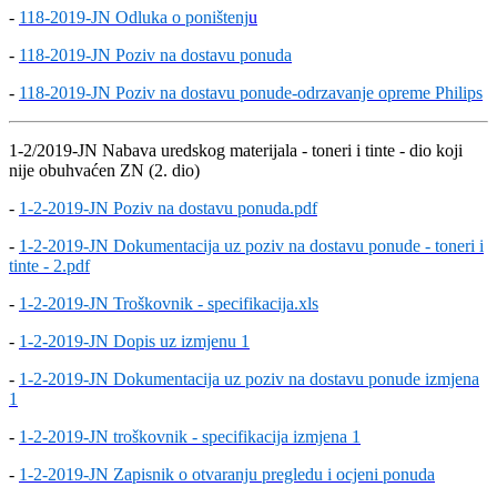
-
118-2019-JN Odluka o poništenj
u
-
118-2019-JN Poziv na dostavu ponuda
-
118-2019-JN Poziv na dostavu ponude-odrzavanje opreme Philips
1-2/2019-JN Nabava uredskog materijala - toneri i tinte - dio koji
nije obuhvaćen ZN (2. dio)
-
1-2-2019-JN Poziv na dostavu ponuda.pdf
-
1-2-2019-JN Dokumentacija uz poziv na dostavu ponude - toneri i
tinte - 2.pdf
-
1-2-2019-JN Troškovnik - specifikacija.xls
-
1-2-2019-JN Dopis uz izmjenu 1
-
1-2-2019-JN Dokumentacija uz poziv na dostavu ponude izmjena
1
-
1-2-2019-JN troškovnik - specifikacija izmjena 1
-
1-2-2019-JN Zapisnik o otvaranju pregledu i ocjeni ponuda