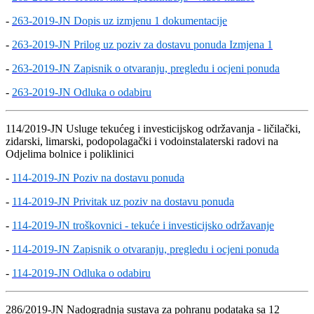
-
263-2019-JN Dopis uz izmjenu 1 dokumentacije
-
263-2019-JN Prilog uz poziv za dostavu ponuda Izmjena 1
-
263-2019-JN Zapisnik o otvaranju, pregledu i ocjeni ponuda
-
263-2019-JN Odluka o odabiru
114/2019-JN Usluge tekućeg i investicijskog održavanja - ličilački,
zidarski, limarski, podopolagački i vodoinstalaterski radovi na
Odjelima bolnice i poliklinici
-
114-2019-JN Poziv na dostavu ponuda
-
114-2019-JN Privitak uz poziv na dostavu ponuda
-
114-2019-JN troškovnici - tekuće i investicijsko održavanje
-
114-2019-JN Zapisnik o otvaranju, pregledu i ocjeni ponuda
-
114-2019-JN Odluka o odabiru
286/2019-JN Nadogradnja sustava za pohranu podataka sa 12