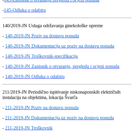
-
145-Odluka o odabiru
140/2019-JN Usluga održavanja ginekološke opreme
-
140-2019-JN Poziv na dostavu ponuda
-
140-2019-JN Dokumentacija uz poziv na dostavu ponuda
-
140-2019-JN Troškovnik-specifikacija
-
140-2019-JN Zapisnik o otvaranju, pregledu i ocjeni ponuda
-
140-2019-JN Odluka o odabiru
211/2019-JN Periodično ispitivanje niskonaponskih električnih
instalacija na objektima, lokacija Švarča
-
211-2019-JN Poziv na dostavu ponuda
-
211-2019-JN Dokumentacija uz poziv na dostavu ponuda
-
211-2019-JN Troškovnik