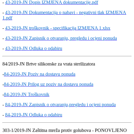
-
43-2019-JN Dopis IZMJENA dokumentacije.pdf
-
43-2019-JN Dokumentacija o nabavi - negativni tlak IZMJENA
1.pdf
-
43-2019-JN troškovnik - specifikacija IZMJENA 1.xlsx
-
43-2019-JN Zapisnik o otvaranju, pregledu i ocjeni ponuda
-
43-2019-JN Odluka o odabiru
84/2019-JN Brtve silikonske za vrata sterilizatora
-
84-2019-JN Poziv na dostavu ponuda
-
84-2019-JN Prilog uz poziv na dostavu ponuda
-
84-2019-JN Troškovnik
-
84-2019-JN Zapisnik o otvaranju,pregledu i ocjeni ponuda
-
84-2019-JN Odluka o odabiru
303-1/2019-JN Zaštitna mreža protiv golubova - PONOVLJENO