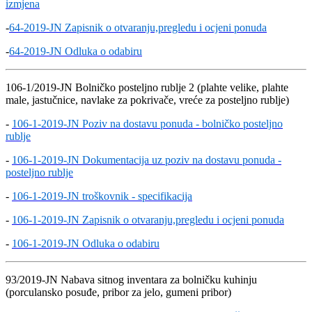
izmjena
-
64-2019-JN Zapisnik o otvaranju,pregledu i ocjeni ponuda
-
64-2019-JN Odluka o odabiru
106-1/2019-JN Bolničko posteljno rublje 2 (plahte velike, plahte
male, jastučnice, navlake za pokrivače, vreće za posteljno rublje)
-
106-1-2019-JN Poziv na dostavu ponuda - bolničko posteljno
rublje
-
106-1-2019-JN Dokumentacija uz poziv na dostavu ponuda -
posteljno rublje
-
106-1-2019-JN troškovnik - specifikacija
-
106-1-2019-JN Zapisnik o otvaranju,pregledu i ocjeni ponuda
-
106-1-2019-JN Odluka o odabiru
93/2019-JN Nabava sitnog inventara za bolničku kuhinju
(porculansko posuđe, pribor za jelo, gumeni pribor)