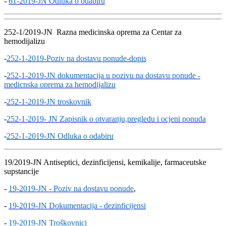
-
61-2019-JN Odluka o odabiru
252-1/2019-JN Razna medicinska oprema za Centar za
hemodijalizu
-
252-1-2019-Poziv na dostavu ponude-dopis
-
252-1-2019-JN dokumentacija u pozivu na dostavu ponude -
medicnska oprema za hemodijalizu
-
252-1-2019-JN troskovnik
-
252-1-2019- JN Zapisnik o otvaranju,pregledu i ocjeni ponuda
-
252-1-2019-JN Odluka o odabiru
19/2019-JN Antiseptici, dezinficijensi, kemikalije, farmaceutske
supstancije
-
19-2019-JN - Poziv na dostavu ponude
,
-
19-2019-JN Dokumentacija - dezinficijensi
-
19-2019-JN Troškovnici