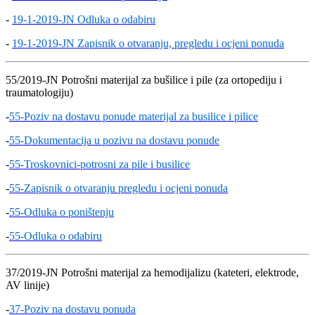
-
19-1-2019-JN Odluka o odabiru
-
19-1-2019-JN Zapisnik o otvaranju, pregledu i ocjeni ponuda
55/2019-JN Potrošni materijal za bušilice i pile (za ortopediju i
traumatologiju)
-
55-Poziv na dostavu ponude materijal za busilice i pilice
-
55-Dokumentacija u pozivu na dostavu ponude
-
55-Troskovnici-potrosni za pile i busilice
-
55-Zapisnik o otvaranju pregledu i ocjeni ponuda
-
55-Odluka o poništenju
-
55-Odluka o odabiru
37/2019-JN Potrošni materijal za hemodijalizu (kateteri, elektrode,
AV linije)
-
37-Poziv na dostavu ponuda