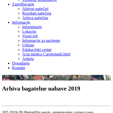
Zapošljavanje
Aktivni natječaji
Rezultati natječaja
Arhiva natječaja
Informacije
Informiranje
Lokacija
Vozni red
Informacije za pacijente
Udruge
Edukacijski centar
Acta medica Carolostadii.html
Anketa
Događanja
Kontakt
Poslovanje
Arhiva bagatelne nabave 2019
207-2019-JN Periodični servis, umjeravanje i ovjera vaga