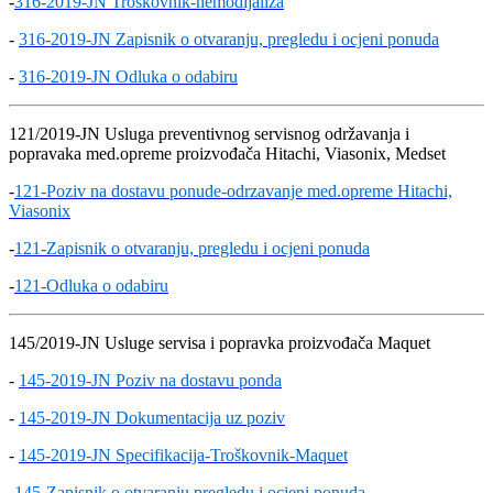
-
316-2019-JN Troskovnik-hemodijaliza
-
316-2019-JN Zapisnik o otvaranju, pregledu i ocjeni ponuda
-
316-2019-JN Odluka o odabiru
121/2019-JN Usluga preventivnog servisnog održavanja i
popravaka med.opreme proizvođača Hitachi, Viasonix, Medset
-
121-Poziv na dostavu ponude-odrzavanje med.opreme Hitachi,
Viasonix
-
121-Zapisnik o otvaranju, pregledu i ocjeni ponuda
-
121-Odluka o odabiru
145/2019-JN Usluge servisa i popravka proizvođača Maquet
-
145-2019-JN Poziv na dostavu ponda
-
145-2019-JN Dokumentacija uz poziv
-
145-2019-JN Specifikacija-Troškovnik-Maquet
-
145-Zapisnik o otvaranju pregledu i ocjeni ponuda