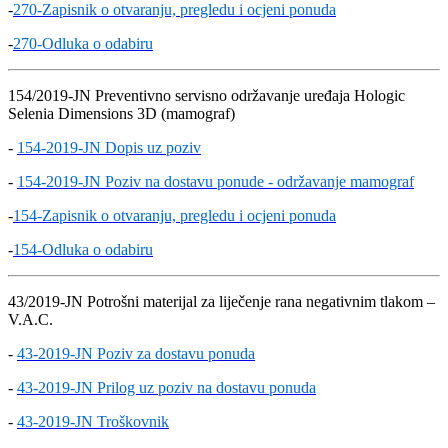
-
270-Zapisnik o otvaranju, pregledu i ocjeni ponuda
-
270-Odluka o odabiru
154/2019-JN Preventivno servisno održavanje uređaja Hologic
Selenia Dimensions 3D (mamograf)
-
154-2019-JN Dopis uz poziv
-
154-2019-JN Poziv na dostavu ponude - održavanje mamograf
-
154-Zapisnik o otvaranju, pregledu i ocjeni ponuda
-
154-Odluka o odabiru
43/2019-JN Potrošni materijal za liječenje rana negativnim tlakom –
V.A.C.
-
43-2019-JN Poziv za dostavu ponuda
-
43-2019-JN Prilog uz poziv na dostavu ponuda
-
43-2019-JN Troškovnik