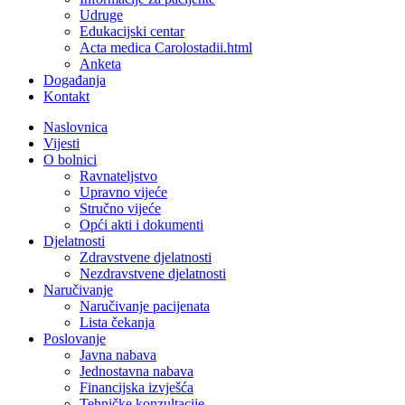
Udruge
Edukacijski centar
Acta medica Carolostadii.html
Anketa
Događanja
Kontakt
Naslovnica
Vijesti
O bolnici
Ravnateljstvo
Upravno vijeće
Stručno vijeće
Opći akti i dokumenti
Djelatnosti
Zdravstvene djelatnosti
Nezdravstvene djelatnosti
Naručivanje
Naručivanje pacijenata
Lista čekanja
Poslovanje
Javna nabava
Jednostavna nabava
Financijska izvješća
Tehničke konzultacije