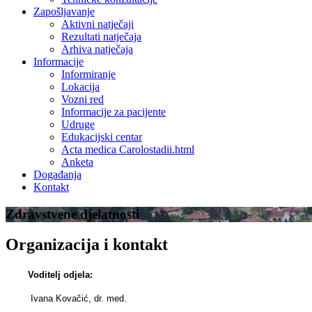
Zapošljavanje
Aktivni natječaji
Rezultati natječaja
Arhiva natječaja
Informacije
Informiranje
Lokacija
Vozni red
Informacije za pacijente
Udruge
Edukacijski centar
Acta medica Carolostadii.html
Anketa
Događanja
Kontakt
Zdravstvene djelatnosti
Organizacija i kontakt
Voditelj odjela:
Ivana Kovačić, dr. med.