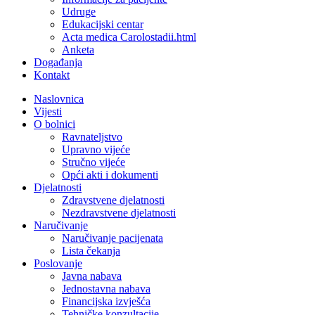
Udruge
Edukacijski centar
Acta medica Carolostadii.html
Anketa
Događanja
Kontakt
Naslovnica
Vijesti
O bolnici
Ravnateljstvo
Upravno vijeće
Stručno vijeće
Opći akti i dokumenti
Djelatnosti
Zdravstvene djelatnosti
Nezdravstvene djelatnosti
Naručivanje
Naručivanje pacijenata
Lista čekanja
Poslovanje
Javna nabava
Jednostavna nabava
Financijska izvješća
Tehničke konzultacije