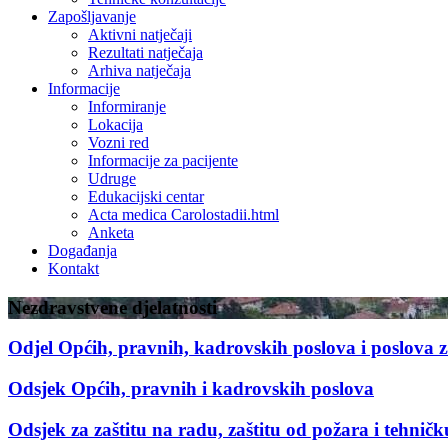
Zapošljavanje
Aktivni natječaji
Rezultati natječaja
Arhiva natječaja
Informacije
Informiranje
Lokacija
Vozni red
Informacije za pacijente
Udruge
Edukacijski centar
Acta medica Carolostadii.html
Anketa
Događanja
Kontakt
Nezdravstvene djelatnosti
Odjel Općih, pravnih, kadrovskih poslova i poslova z
Odsjek Općih, pravnih i kadrovskih poslova
Odsjek za zaštitu na radu, zaštitu od požara i tehničk