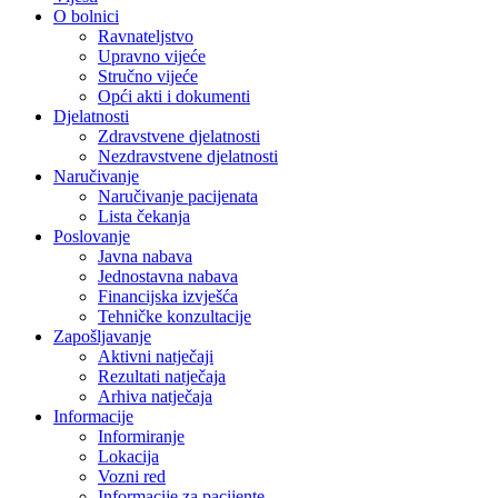
O bolnici
Ravnateljstvo
Upravno vijeće
Stručno vijeće
Opći akti i dokumenti
Djelatnosti
Zdravstvene djelatnosti
Nezdravstvene djelatnosti
Naručivanje
Naručivanje pacijenata
Lista čekanja
Poslovanje
Javna nabava
Jednostavna nabava
Financijska izvješća
Tehničke konzultacije
Zapošljavanje
Aktivni natječaji
Rezultati natječaja
Arhiva natječaja
Informacije
Informiranje
Lokacija
Vozni red
Informacije za pacijente