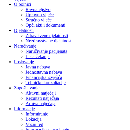
O bolnici
Ravnateljstvo
Upravno vijeće
Stručno vijeće
Opći akti i dokumenti
Djelatnosti
Zdravstvene djelatnosti
Nezdravstvene djelatnosti
Naručivanje
Naručivanje pacijenata
Lista čekanja
Poslovanje
Javna nabava
Jednostavna nabava
Financijska izvješća
Tehničke konzultacije
Zapošljavanje
Aktivni natječaji
Rezultati natječaja
Arhiva natječaja
Informacije
Informiranje
Lokacija
Vozni red
Informacije za pacijente