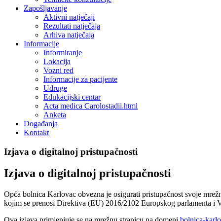
Zapošljavanje
Aktivni natječaji
Rezultati natječaja
Arhiva natječaja
Informacije
Informiranje
Lokacija
Vozni red
Informacije za pacijente
Udruge
Edukacijski centar
Acta medica Carolostadii.html
Anketa
Događanja
Kontakt
Izjava o digitalnoj pristupačnosti
Izjava o digitalnoj pristupačnosti
Opća bolnica Karlovac obvezna je osigurati pristupačnost svoje mrežn
kojim se prenosi Direktiva (EU) 2016/2102 Europskog parlamenta i V
Ova izjava primjenjuje se na mrežnu stranicu na domeni
bolnica-karlo