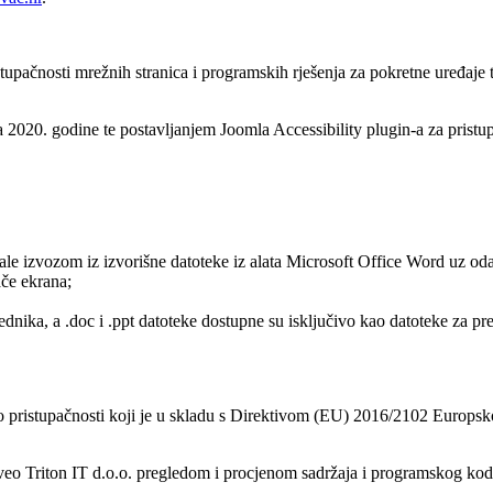
stupačnosti mrežnih stranica i programskih rješenja za pokretne uređaj
2020. godine te postavljanjem Joomla Accessibility plugin-a za prist
tale izvozom iz izvorišne datoteke iz alata Microsoft Office Word uz od
ače ekrana;
dnika, a .doc i .ppt datoteke dostupne su isključivo kao datoteke za pr
 pristupačnosti koji je u skladu s Direktivom (EU) 2016/2102 Europskog 
eo Triton IT d.o.o. pregledom i procjenom sadržaja i programskog koda