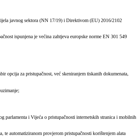
e tijela javnog sektora (NN 17/19) i Direktivom (EU) 2016/2102
upačnost ispunjena je većina zahtjeva europske norme EN 301 549
abir opcija za pristupačnost, već skeniranjem tiskanih dokumenata,
euzimanje;
parlamenta i Vijeća o pristupačnosti internetskih stranica i mobilnih
, te automatiziranom provjerom pristupačnosti korištenjem alata