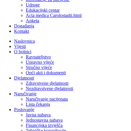
Udruge
Edukacijski centar
Acta medica Carolostadii.html
Anketa
Događanja
Kontakt
Naslovnica
Vijesti
O bolnici
Ravnateljstvo
Upravno vijeće
Stručno vijeće
Opći akti i dokumenti
Djelatnosti
Zdravstvene djelatnosti
Nezdravstvene djelatnosti
Naručivanje
Naručivanje pacijenata
Lista čekanja
Poslovanje
Javna nabava
Jednostavna nabava
Financijska izvješća
Tehničke konzultacije