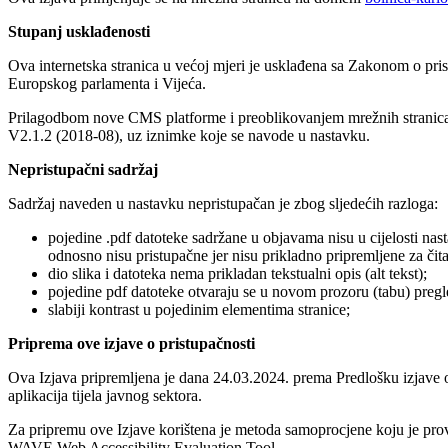
Stupanj usklađenosti
Ova internetska stranica u većoj mjeri je usklađena sa Zakonom o pri
Europskog parlamenta i Vijeća.
Prilagodbom nove CMS platforme i preoblikovanjem mrežnih stranica 
V2.1.2 (2018-08), uz iznimke koje se navode u nastavku.
Nepristupačni sadržaj
Sadržaj naveden u nastavku nepristupačan je zbog sljedećih razloga:
pojedine .pdf datoteke sadržane u objavama nisu u cijelosti nas
odnosno nisu pristupačne jer nisu prikladno pripremljene za čit
dio slika i datoteka nema prikladan tekstualni opis (alt tekst);
pojedine pdf datoteke otvaraju se u novom prozoru (tabu) pregle
slabiji kontrast u pojedinim elementima stranice;
Priprema ove izjave o pristupačnosti
Ova Izjava pripremljena je dana 24.03.2024. prema Predlošku izjave o
aplikacija tijela javnog sektora.
Za pripremu ove Izjave korištena je metoda samoprocjene koju je prov
WAVE Web Accessibility Evaluation Tool.