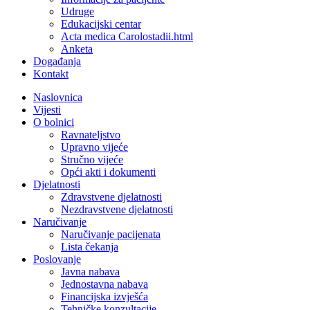
Udruge
Edukacijski centar
Acta medica Carolostadii.html
Anketa
Događanja
Kontakt
Naslovnica
Vijesti
O bolnici
Ravnateljstvo
Upravno vijeće
Stručno vijeće
Opći akti i dokumenti
Djelatnosti
Zdravstvene djelatnosti
Nezdravstvene djelatnosti
Naručivanje
Naručivanje pacijenata
Lista čekanja
Poslovanje
Javna nabava
Jednostavna nabava
Financijska izvješća
Tehničke konzultacije