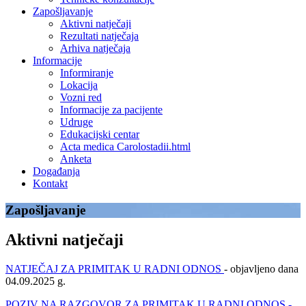
Zapošljavanje
Aktivni natječaji
Rezultati natječaja
Arhiva natječaja
Informacije
Informiranje
Lokacija
Vozni red
Informacije za pacijente
Udruge
Edukacijski centar
Acta medica Carolostadii.html
Anketa
Događanja
Kontakt
Zapošljavanje
Aktivni natječaji
NATJEČAJ ZA PRIMITAK U RADNI ODNOS
- objavljeno dana
04.09.2025 g.
POZIV NA RAZGOVOR ZA PRIMITAK U RADNI ODNOS -