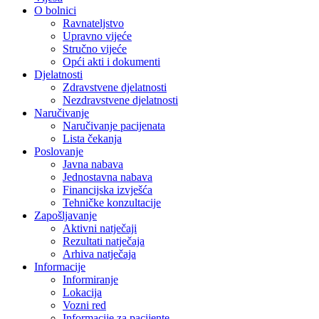
O bolnici
Ravnateljstvo
Upravno vijeće
Stručno vijeće
Opći akti i dokumenti
Djelatnosti
Zdravstvene djelatnosti
Nezdravstvene djelatnosti
Naručivanje
Naručivanje pacijenata
Lista čekanja
Poslovanje
Javna nabava
Jednostavna nabava
Financijska izvješća
Tehničke konzultacije
Zapošljavanje
Aktivni natječaji
Rezultati natječaja
Arhiva natječaja
Informacije
Informiranje
Lokacija
Vozni red
Informacije za pacijente