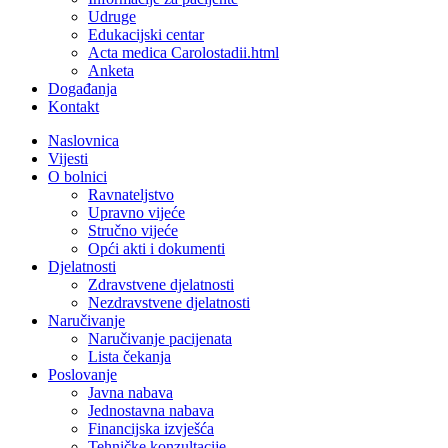
Udruge
Edukacijski centar
Acta medica Carolostadii.html
Anketa
Događanja
Kontakt
Naslovnica
Vijesti
O bolnici
Ravnateljstvo
Upravno vijeće
Stručno vijeće
Opći akti i dokumenti
Djelatnosti
Zdravstvene djelatnosti
Nezdravstvene djelatnosti
Naručivanje
Naručivanje pacijenata
Lista čekanja
Poslovanje
Javna nabava
Jednostavna nabava
Financijska izvješća
Tehničke konzultacije