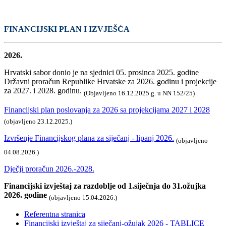
FINANCIJSKI PLAN I IZVJEŠĆA
2026.
Hrvatski sabor donio je na sjednici 05. prosinca 2025. godine
Državni proračun Republike Hrvatske za 2026. godinu i projekcije
za 2027. i 2028. godinu.
(Objavljeno 16.12.2025.g. u NN 152/25)
Financijski plan poslovanja za 2026 sa projekcijama 2027 i 2028
(objavljeno 23.12.2025.)
Izvršenje Financijskog plana za siječanj - lipanj 2026.
(objavljeno
04.08.2026.)
Dječji proračun 2026.-2028.
Financijski izvještaj za razdoblje od 1.siječnja do 31.ožujka
2026. godine
(objavljeno 15.04.2026.)
Referentna stranica
Financijski izvještaj za siječanj-ožujak 2026 - TABLICE