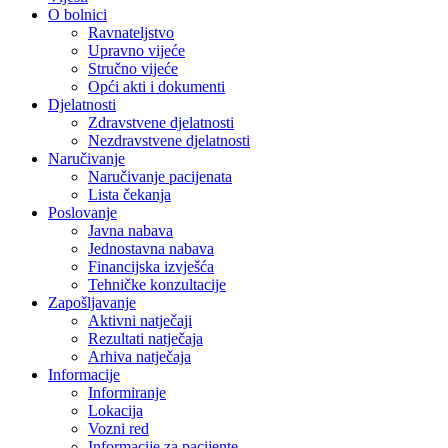
O bolnici
Ravnateljstvo
Upravno vijeće
Stručno vijeće
Opći akti i dokumenti
Djelatnosti
Zdravstvene djelatnosti
Nezdravstvene djelatnosti
Naručivanje
Naručivanje pacijenata
Lista čekanja
Poslovanje
Javna nabava
Jednostavna nabava
Financijska izvješća
Tehničke konzultacije
Zapošljavanje
Aktivni natječaji
Rezultati natječaja
Arhiva natječaja
Informacije
Informiranje
Lokacija
Vozni red
Informacije za pacijente