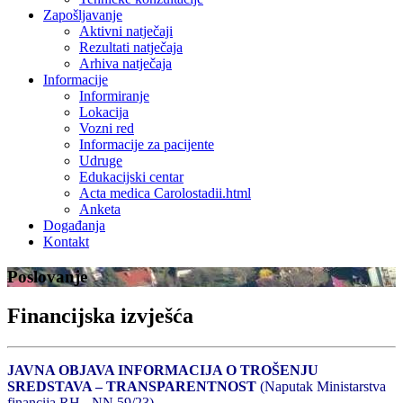
Zapošljavanje
Aktivni natječaji
Rezultati natječaja
Arhiva natječaja
Informacije
Informiranje
Lokacija
Vozni red
Informacije za pacijente
Udruge
Edukacijski centar
Acta medica Carolostadii.html
Anketa
Događanja
Kontakt
Poslovanje
Financijska izvješća
JAVNA OBJAVA INFORMACIJA O TROŠENJU
SREDSTAVA – TRANSPARENTNOST
(Naputak Ministarstva
financija RH - NN 59/23)