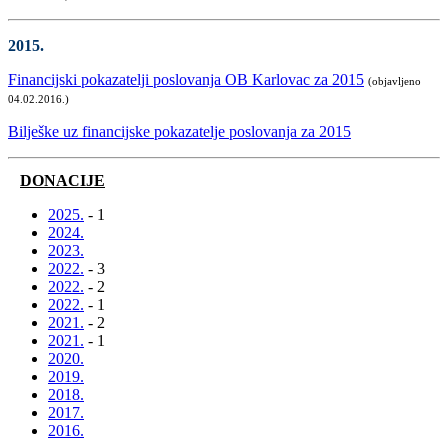
2015.
Financijski pokazatelji poslovanja OB Karlovac za 2015
(objavljeno
04.02.2016.)
Bilješke uz financijske pokazatelje poslovanja za 2015
DONACIJE
2025.
- 1
2024.
2023.
2022.
- 3
2022.
- 2
2022.
- 1
2021.
- 2
2021.
- 1
2020.
2019.
2018.
2017.
2016.