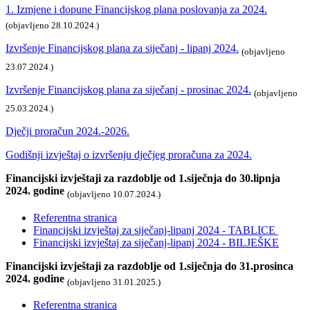
1. Izmjene i dopune Financijskog plana poslovanja za 2024.
(objavljeno 28.10.2024.)
Izvršenje Financijskog plana za siječanj - lipanj 2024.
(objavljeno
23.07.2024.)
Izvršenje Financijskog plana za siječanj - prosinac 2024.
(objavljeno
25.03.2024.)
Dječji proračun 2024.-2026.
Godišnji izvještaj o izvršenju dječjeg proračuna za 2024.
Financijski izvještaji za razdoblje od 1.siječnja do 30.lipnja
2024. godine
(objavljeno 10.07.2024.)
Referentna stranica
Financijski izvještaj za siječanj-lipanj 2024 - TABLICE
Financijski izvještaj za siječanj-lipanj 2024 - BILJEŠKE
Financijski izvještaji za razdoblje od 1.siječnja do 31.prosinca
2024. godine
(objavljeno 31.01.2025.)
Referentna stranica