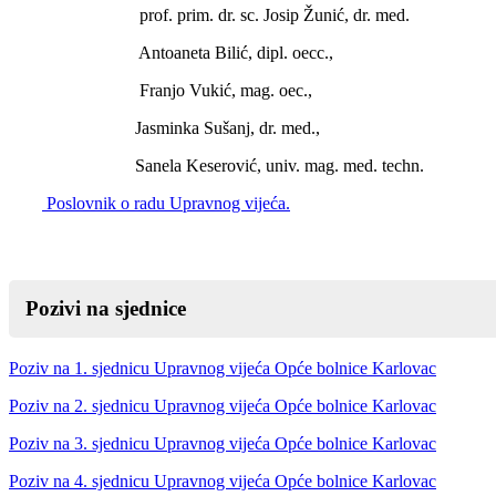
prof. prim. dr. sc. Josip Žunić, dr. med.
Antoaneta Bilić, dipl. oecc.,
Franjo Vukić, mag. oec.,
Jasminka Sušanj, dr. med.,
Sanela Keserović, univ. mag. med. techn.
Poslovnik o radu Upravnog vijeća.
Pozivi na sjednice
Poziv na 1. sjednicu Upravnog vijeća Opće bolnice Karlovac
Poziv na 2. sjednicu Upravnog vijeća Opće bolnice Karlovac
Poziv na 3. sjednicu Upravnog vijeća Opće bolnice Karlovac
Poziv na 4. sjednicu Upravnog vijeća Opće bolnice Karlovac