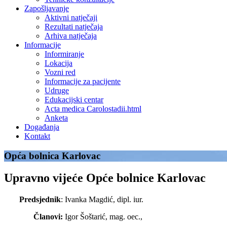
Zapošljavanje
Aktivni natječaji
Rezultati natječaja
Arhiva natječaja
Informacije
Informiranje
Lokacija
Vozni red
Informacije za pacijente
Udruge
Edukacijski centar
Acta medica Carolostadii.html
Anketa
Događanja
Kontakt
Opća bolnica Karlovac
Upravno vijeće Opće bolnice Karlovac
Predsjednik
: Ivanka Magdić, dipl. iur.
Članovi:
Igor Šoštarić, mag. oec.,