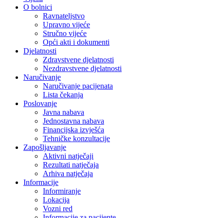
O bolnici
Ravnateljstvo
Upravno vijeće
Stručno vijeće
Opći akti i dokumenti
Djelatnosti
Zdravstvene djelatnosti
Nezdravstvene djelatnosti
Naručivanje
Naručivanje pacijenata
Lista čekanja
Poslovanje
Javna nabava
Jednostavna nabava
Financijska izvješća
Tehničke konzultacije
Zapošljavanje
Aktivni natječaji
Rezultati natječaja
Arhiva natječaja
Informacije
Informiranje
Lokacija
Vozni red
Informacije za pacijente