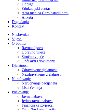
Udruge
Edukacijski centar
Acta medica Carolostadii.html
Anketa
Događanja
Kontakt
Naslovnica
Vijesti
O bolnici
Ravnateljstvo
Upravno vijeće
Stručno vijeće
Opći akti i dokumenti
Djelatnosti
Zdravstvene djelatnosti
Nezdravstvene djelatnosti
Naručivanje
Naručivanje pacijenata
Lista čekanja
Poslovanje
Javna nabava
Jednostavna nabava
Financijska izvješća
Tehničke konzultacije